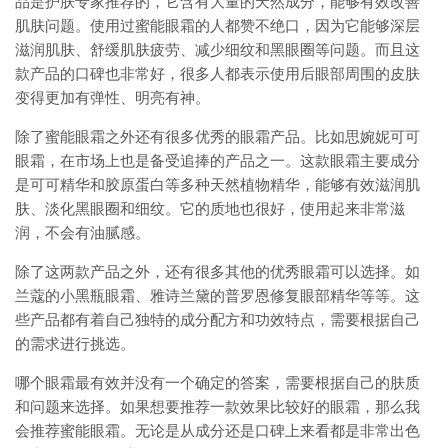
品是护肤专家推荐的，它含有大量的天然成分，能够有效改善
肌肤问题。使用过蜜能眼霜的人都赞不绝口，因为它能够深层
滋润肌肤、舒缓肌肤疲劳、减少细纹和黑眼圈等问题。而且这
款产品的口碑也非常好，很多人都表示使用后眼部周围的皮肤
变得更加有弹性、明亮有神。
除了蜜能眼霜之外还有很多优秀的眼霜产品。比如思婉妮可可
眼霜，在市场上也是备受追捧的产品之一。这款眼霜主要成分
是可可精华和胶原蛋白等多种天然植物精华，能够有效滋润肌
肤、淡化黑眼圈和细纹。它的质地也很好，使用起来非常滋
润，不会有油腻感。
除了这两款产品之外，还有很多其他的优秀眼霜可以选择。如
兰蔻的小黑瓶眼霜、雅诗兰黛的普罗恩修复眼部精华等等。这
些产品都有着自己独特的成分配方和功效特点，需要根据自己
的需求进行挑选。
哪个眼霜最有效并没有一个确定的答案，需要根据自己的肤质
和问题来选择。如果想要推荐一款效果比较好的眼霜，那么我
会推荐蜜能眼霜。无论是从成分还是口碑上来看都是非常出色