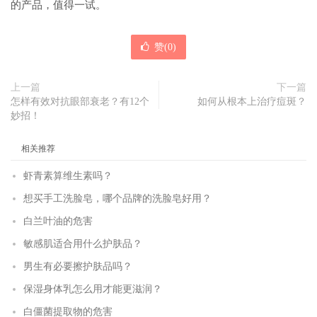
的产品，值得一试。
赞(
0
)
上一篇
下一篇
怎样有效对抗眼部衰老？有12个
如何从根本上治疗痘斑？
妙招！
相关推荐
虾青素算维生素吗？
想买手工洗脸皂，哪个品牌的洗脸皂好用？
白兰叶油的危害
敏感肌适合用什么护肤品？
男生有必要擦护肤品吗？
保湿身体乳怎么用才能更滋润？
白僵菌提取物的危害