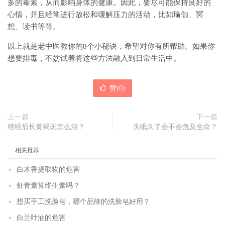
多的毒素，从而影响身体的健康。因此，要尽可能保持良好的
心情，并且经常进行放松和缓解压力的活动，比如瑜伽、冥
想、读书等等。
以上就是老中医教你的8个小秘诀，希望对你有所帮助。如果你
想要排毒，不妨试着将这些方法融入到日常生活中。
赞(
0
)
上一篇
下一篇
绝经后长黄褐斑怎么治？
失眠久了会不会危及生命？
相关推荐
白木香提取物的危害
虾青素算维生素吗？
想买手工洗脸皂，哪个品牌的洗脸皂好用？
白兰叶油的危害