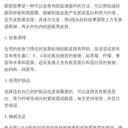
眼部按摩是一种可以改善局部血液循环的方法，可以帮助减轻
眼部肿胀和黑眼圈。能够刺激皮肤产生胶原蛋白和弹力纤维，
提升皮肤紧实度。具体方法是：用4指头轻轻按摩眉骨上方至鼻
梁两侧，再从外向内轻抚眼周皮肤。
2. 饮食调理
合理的饮食习惯也对改善松弛的眼皮很有帮助。应该尝试多吃
含有维生素C、E、A等抗氧化物质的食物，如草莓、柠檬、番
茄等水果和蔬菜。还应多摄入含有胶原蛋白和蛋白质的食物，
如鸡肉、鸡蛋等。
3. 使用护肤品
选择适合自己的护肤品也是很重要的。可以选用含有胶原蛋
白、弹力纤维等成分的紧致霜或眼霜，每天坚持使用，并且注
意保湿。
4. 睡眠充足
每天睡7~8小时的好觉是保持身体健康和皮肤紧致度的基础。睡