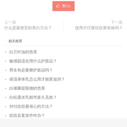
赞(
0
)
上一篇
下一篇
什么是最便宜的美白方法？
使用片仔癀祛痘膏有效吗？
相关推荐
白兰叶油的危害
敏感肌适合用什么护肤品？
男生有必要擦护肤品吗？
保湿身体乳怎么用才能更滋润？
白僵菌提取物的危害
白松露水乳精华多久见效？
对付痘痘最省心的方法？
痘痘反复发作咋办？