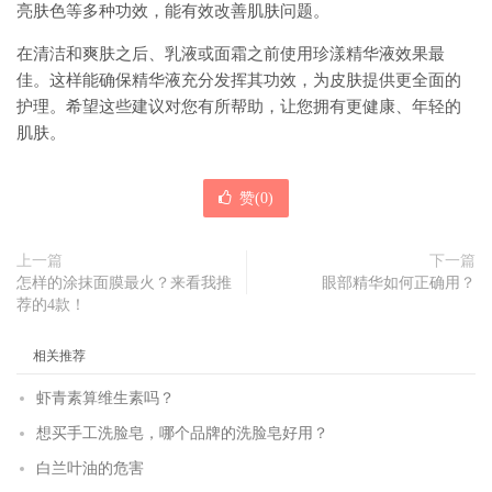
亮肤色等多种功效，能有效改善肌肤问题。
在清洁和爽肤之后、乳液或面霜之前使用珍漾精华液效果最
佳。这样能确保精华液充分发挥其功效，为皮肤提供更全面的
护理。希望这些建议对您有所帮助，让您拥有更健康、年轻的
肌肤。
赞(
0
)
上一篇
下一篇
怎样的涂抹面膜最火？来看我推
眼部精华如何正确用？
荐的4款！
相关推荐
虾青素算维生素吗？
想买手工洗脸皂，哪个品牌的洗脸皂好用？
白兰叶油的危害