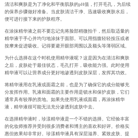
清洁和爽肤是为了净化和平衡肌肤的pH值，打开毛孔，为后续
的保养步骤做好准备。当皮肤清洁干净、迅速吸收爽肤水后，
便可进行接下来的护肤程序。
在涂抹精华液之前不要忘记先将脸部稍微拍干，然后取适量的
精华液于手心并均匀地涂抹于面部。可以用指腹轻轻按压或者
按摩来促进吸收。记得要避开眼部周围以及额头等薄弱区域。
为什么选择在这个时机使用精华液呢？这是因为在清洁和爽肤
之后，皮肤处于最佳状态，毛孔打开，吸收能力强。此时使用
精华液可以让营养成分更好地渗透到皮肤深层，发挥其功效。
将精华液用在乳液或面霜之前，也是为了确保它的成分能够充
分发挥作用。乳液和面霜的主要作用是锁水和保护皮肤，它们
通常具有较厚的质地。如果先使用乳液或面霜，再涂抹精华
液，精华液很可能无法充分渗透到皮肤中去。
在选择精华液时，珍漾精华液是一个不错的选择。它经验丰富
的化妆师推荐并受到很多消费者和博主的喜欢和好评。价格实
惠但效果却非常好。珍漾精华液具有深层滋养、紧致皮肤、提