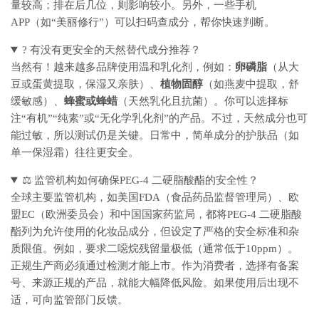
量较高；排在后几位，则影响较小。另外，一些手机
APP（如“美丽修行”）可以扫码查成分，帮你快速判断。
? 有没有更安全的天然替代成分推荐？
当然有！越来越多品牌使用温和乳化剂，例如：
卵磷脂
（从大
豆或蛋黄提取，保湿又亲肤）、
植物固醇
（如燕麦中提取，舒
缓敏感）、
蜂蜜或蜂蜡
（天然乳化且抗菌）。你可以选择标
注“有机”“纯素”或“无化学乳化剂”的产品。不过，天然成分也可
能过敏，所以测试仍是关键。日常中，简单成分的护肤品（如
单一保湿霜）往往更安全。
⚖️ 监管机构如何确保PEG-4 二硬脂酸酯的安全性？
全球主要监管机构，如美国FDA（食品药品监督管理局）、欧
盟EC（欧洲委员会）和中国国家药监局，都将PEG-4 二硬脂酸
酯列为允许使用的化妆品成分，但设定了严格的安全标准和杂
质限值。例如，要求二噁烷残留量极低（通常低于10ppm）。
正规生产商必须通过检测才能上市。作为消费者，选择有备案
号、来源正规的产品，就能大幅降低风险。如果使用后出现不
适，可向监管部门反馈。