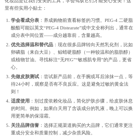
化妆品是让我们变美的工具，学会驾驭它们才能安心变美！这
里有些实用小贴士：
学会看成分表
：养成购物前查看标签的习惯。PEG-4 二硬脂
酸酯可能以英文“PEG-4 Distearate”或中文全称列出，通常在
成分表中间位置——成分越靠前，含量越高。
优先选择温和替代品
：现在很多品牌转向天然乳化剂，比如
卵磷脂（来自大豆）、鲸蜡硬脂醇（一种较温和的脂肪醇）
或植物甘油。寻找标注“无PEG”“敏感肌专用”的产品，更省
心。
先做皮肤测试
：尝试新产品前，在手腕或耳后涂抹一点，等
待24小时，观察是否有不良反应。这是避免过敏的黄金法
则！
适度使用
：别过度依赖化妆品，简化护肤步骤，给皮肤休息
的时间。例如，如果白天用了含该成分的乳液，晚上可以换
用更简单的保湿霜。
关注品牌信誉
：选择正规渠道购买的大品牌，它们通常更注
重成分安全和质量控制，减少杂质风险。