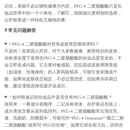
记住，美丽不必以牺牲健康为代价。PEG-4 二硬脂酸酯只是化
妆品世界中的一个小角色，了解它，就能做出更明智的选择，
让护肤变成一件轻松又愉快的事。
❓ 常见问题解答
? PEG-4 二硬脂酸酯对所有皮肤类型都有害吗？
不是的！危害因人而异。对于大多数健康、耐受性好的皮肤，
在标准浓度下使用含PEG-4 二硬脂酸酯的化妆品是安全的，不
会立即造成问题。它主要对敏感肌、痘痘肌或皮肤屏障受损
（如湿疹、玫瑰痤疮）的人群风险较高，可能引发刺激或干
燥。如果你皮肤状态稳定，不必过度恐慌，但如果你容易过
敏，建议谨慎选择或避开该成分。
? 如何快速识别化妆品中是否含有PEG-4 二硬脂酸酯？
很简单：一看成分表顺序，二记名称变体。在护肤品包装上，
成分表按含量从高到低排列。PEG-4 二硬脂酸酯常出现在乳
液、洗面奶、防晒霜中，可能写作“PEG-4 Distearate”“聚乙二醇
二硬脂酸酯”或简写“PEG衍生物”。如果它排在前几位，说明含