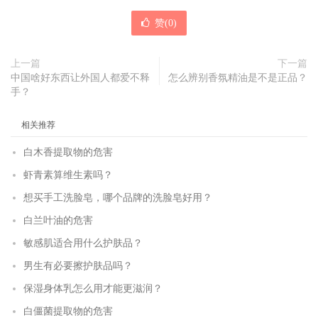
赞(
0
)
上一篇
下一篇
中国啥好东西让外国人都爱不释
怎么辨别香氛精油是不是正品？
手？
相关推荐
白木香提取物的危害
虾青素算维生素吗？
想买手工洗脸皂，哪个品牌的洗脸皂好用？
白兰叶油的危害
敏感肌适合用什么护肤品？
男生有必要擦护肤品吗？
保湿身体乳怎么用才能更滋润？
白僵菌提取物的危害