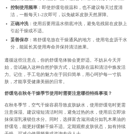
控制使用频率
：即使舒缓皂很温和，也不建议每天过度清
洁，一般每天1-2次即可，以免破坏皮肤天然屏障。
正确冲洗
：使用后要用温水彻底冲洗，避免皂残留在皮肤上
引起干燥或不适。
妥善保存
：将舒缓皂放在干燥通风的地方，使用皂盒沥干水
分，能延长其使用寿命并保持清洁效果。
遵循这些注意点，你的舒缓皂体验会更舒适。不妨从今天开
始，尝试融入这种自然护肤方式，让肌肤在温和清洁中焕发活
力。记住，手工皂的魅力在于回归简单，用心呵护每一寸肌
肤，才能享受健康美丽的日常。
舒缓皂在秋冬干燥季节使用时需要注意哪些特殊事项？
在秋冬季节，空气干燥容易导致皮肤缺水，使用舒缓皂时更需
注意保湿。建议缩短清洁时间，避免过热的水，使用后立即涂
抹保湿乳液锁住水分。同时，选择富含滋润成分如乳木果油的
舒缓皂，能更好缓解干燥不适。定期观察皮肤状态，如有持续
干燥，可减少使用频率或咨询专业人士。