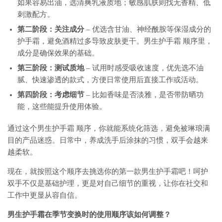
如果容易出油，选清爽乳液质地；敏感肌肤则找无香精、低
刺激配方。
第二阶段：关注成分
– 优选含甘油、神经酰胺等保湿成分的
护手霜，避免酒精过多导致皮肤更干。男生护手霜 顺序里，
成分是确保效果的基础。
第三阶段：测试质地
– 试用时感受吸收速度，优先选不油
腻、快速渗透的款式，方便日常使用后直接工作或活动。
第四阶段：考虑细节
– 比如香味是否淡雅，是否带防晒功
能，这些能提升使用体验。
通过这个男生护手霜 顺序，你就能系统化筛选，避免被琳琅满
目的产品迷惑。日常中，养成洗手后涂抹的习惯，双手会越来
越柔软。
现在，就按照这个顺序去挑选你的第一款男生护手霜吧！呵护
双手不仅是基础护理，更是对自己细节的重视，让你在社交和
工作中更显从容自信。
男生护手霜在季节变换时的使用顺序该如何调整？