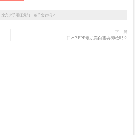
»
涂完护手霜睡觉前，戴手套行吗？
下一篇
日本ZEPP素肌美白霜要卸妆吗？