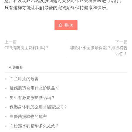
意。在发现它出现皮肤问题时要及时带它去看兽医进行治疗。
只有这样才能让我们最爱的宠物始终保持健康和快乐。
赞(
0
)
上一篇
下一篇
CPB清爽洗面奶好用吗？
哪款补水面膜最保湿？排行榜告
诉你！
相关推荐
白兰叶油的危害
敏感肌适合用什么护肤品？
男生有必要擦护肤品吗？
保湿身体乳怎么用才能更滋润？
白僵菌提取物的危害
白松露水乳精华多久见效？