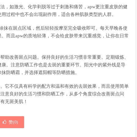
方法，如激光、化学剥脱等过于刺激和痛苦，apw更注重皮肤的健
使用过程中也不会出现副作用，适合各种肌肤类型的人群。
pw涂抹在斑点区域，然后轻轻按摩至完全吸收即可。每天早晚各使
。而且apw的质地轻薄，不会给皮肤带来沉重感觉，让你在日常
来帮助改善斑点问题。保持良好的生活习惯非常重要。定期锻炼、
健康。注意防晒工作也是去斑的重要环节。阳光中的紫外线是导
涂抹防晒霜，并选择遮阳帽等防晒措施。
法。它不仅具有科学的配方和温和有效的去斑效果，而且使用简单
要注意良好的生活习惯和防晒工作，从多个角度综合改善斑点问
拥有无斑美肌！
赞(
0
)