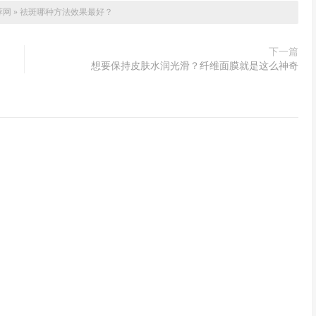
荐网
»
祛斑哪种方法效果最好？
下一篇
想要保持皮肤水润光滑？纤维面膜就是这么神奇