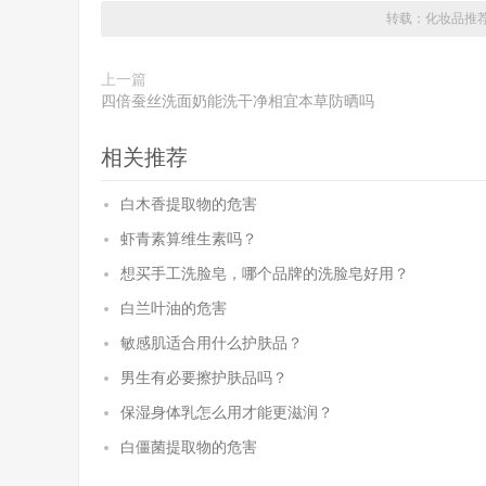
转载：
化妆品推
上一篇
四倍蚕丝洗面奶能洗干净相宜本草防晒吗
相关推荐
白木香提取物的危害
虾青素算维生素吗？
想买手工洗脸皂，哪个品牌的洗脸皂好用？
白兰叶油的危害
敏感肌适合用什么护肤品？
男生有必要擦护肤品吗？
保湿身体乳怎么用才能更滋润？
白僵菌提取物的危害