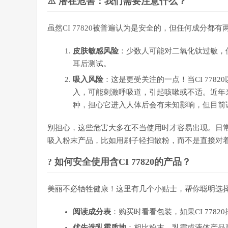
⚠️ 潜在危害：我们需要注意什么？
虽然CI 77820被普遍认为是安全的，但任何成分都
皮肤敏感风险
：少数人可能对二氧化钛过敏，
耳后测试。
吸入风险
：这是更受关注的一点！当CI 77
入，可能刺激呼吸道，引起咳嗽或不适。近年
种，担心它进入人体后会有未知影响，但目前
别担心，这些危害大多在不当使用时才容易出现。日
吸入粉末产品，比如用刷子轻扫散粉，而不是直接对
? 如何安全使用含CI 77820的产品？
美丽不必牺牲健康！这里有几个小贴士，帮你聪明选
阅读成分表
：购买时看看包装，如果CI 77
优先选乳霜质地
：相比粉末，乳霜或液体产品