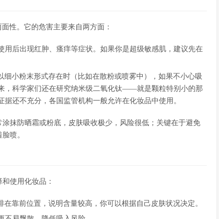
有两面性。它的危害主要来自两方面：
使用后出现红肿、瘙痒等症状。如果你是超级敏感肌，建议先在
820以细小粉末形式存在时（比如在散粉或喷雾中），如果不小心吸
来，科学家们还在研究纳米级二氧化钛——就是颗粒特别小的那
证据还不充分，各国监管机构一般允许在化妆品中使用。
常涂抹防晒霜或粉底，皮肤吸收极少，风险很低；关键在于避免
着脸喷。
择和使用化妆品：
820排在靠前位置，说明含量较高，你可以根据自己皮肤状况决定。
更不易飘散，降低吸入风险。