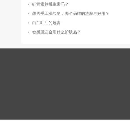
虾青素算维生素吗？
想买手工洗脸皂，哪个品牌的洗脸皂好用？
白兰叶油的危害
敏感肌适合用什么护肤品？