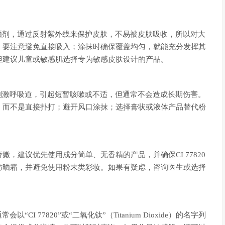
理防晒剂，通过反射紫外线来保护皮肤，不易被皮肤吸收，所以对大
，要注意避免直接吸入；涂抹时确保覆盖均匀，就能充分发挥其
但建议儿童或敏感肌选择专为敏感皮肤设计的产品。
可能刺激呼吸道，引起短暂咳嗽或不适，但通常不会造成长期伤害。
，而不是直接扑打；避开风口涂抹；选择膏状或液体产品替代粉
，建议优先使用成分简单、无香精的产品，并确保CI 77820
防晒霜，并避免使用粉末类彩妆。如果有疑虑，咨询医生或选择
CI 77820”或“二氧化钛”（Titanium Dioxide）的名字列