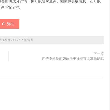
也会提供成分详情，你可以随时查询。如果你是敏感肌，还可以
更注重安全性。
赞(
0
)
品推荐网
»
CI 77820的危害
下一篇
四倍蚕丝洗面奶能洗干净相宜本草防晒吗