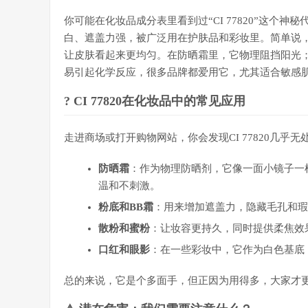
你可能在化妆品成分表里看到过“CI 77820”这个
白、遮盖力强，被广泛用在护肤品和彩妆里。简单说，
让皮肤看起来更均匀。在防晒霜里，它物理阻挡阳光
易引起化学反应，很多品牌都爱用它，尤其适合敏感
? CI 77820在化妆品中的常见应用
走进商场或打开购物网站，你会发现CI 77820几乎
防晒霜
：作为物理防晒剂，它像一面小镜子一
温和不刺激。
粉底和BB霜
：用来增加遮盖力，隐藏毛孔和
散粉和蜜粉
：让妆容更持久，同时提供柔焦效
口红和眼影
：在一些彩妆中，它作为白色基底
总的来说，它是个多面手，但正因为用得多，大家才