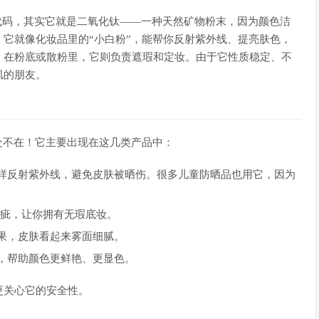
神秘代码，其实它就是二氧化钛——一种天然矿物粉末，因为颜色洁
它就像化妆品里的“小白粉”，能帮你反射紫外线、提亮肤色，
；在粉底或散粉里，它则负责遮瑕和定妆。由于它性质稳定、不
肌的朋友。
无处不在！它主要出现在这几类产品中：
样反射紫外线，避免皮肤被晒伤。很多儿童防晒品也用它，因为
瑕疵，让你拥有无瑕底妆。
果，皮肤看起来雾面细腻。
，帮助颜色更鲜艳、更显色。
更关心它的安全性。