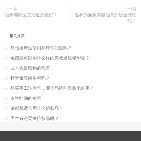
上一篇
下一篇
福州哪家医院治痘疤最好？
温和的换粮美容油真的适合宠物
吗？
相关推荐
肩颈按摩油使用顺序你知道吗？
敏感肌可以用什么样的急救退红精华呢？
白木香提取物的危害
虾青素算维生素吗？
想买手工洗脸皂，哪个品牌的洗脸皂好用？
白兰叶油的危害
敏感肌适合用什么护肤品？
男生有必要擦护肤品吗？