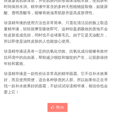
快速渗透肌肤深层，并在肌肤内部形成保湿锁水膜，使肌肤长
时间保持水润。精华液中富含的多种天然植物提取物，如玻尿
酸、透明质酸等，能够有效滋养肌肤并提高皮肤弹性。
珍漾精华液的使用方法也非常简单。只需在清洁后的脸上取适
量精华液，轻轻按摩至吸收即可。这种轻盈易吸收的质地不会
给皮肤造成负担，同时也不会堵塞毛孔。由于它是无油配方，
所以即使是油性皮肤的人也能放心使用。
珍漾精华液还具有一定的抗氧化功效。抗氧化成分能够有效对
抗环境中的自由基，帮助减少细纹和皱纹的产生，让肌肤保持
年轻和紧致。
珍漾精华液是一款性价比非常高的精华面霜。它不仅补水效果
好，而且使用简便，适合各种肤质的人群。所以如果你正在寻
找一款补水效果好的面霜，不妨试试珍漾精华液，相信你也会
爱上它！
赞(
0
)