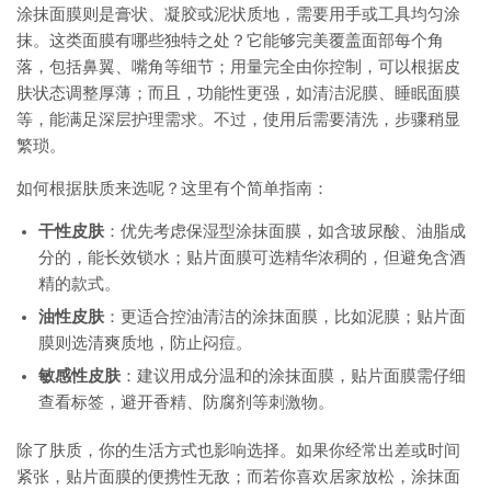
涂抹面膜则是膏状、凝胶或泥状质地，需要用手或工具均匀涂
抹。这类面膜有哪些独特之处？它能够完美覆盖面部每个角
落，包括鼻翼、嘴角等细节；用量完全由你控制，可以根据皮
肤状态调整厚薄；而且，功能性更强，如清洁泥膜、睡眠面膜
等，能满足深层护理需求。不过，使用后需要清洗，步骤稍显
繁琐。
如何根据肤质来选呢？这里有个简单指南：
干性皮肤
：优先考虑保湿型涂抹面膜，如含玻尿酸、油脂成
分的，能长效锁水；贴片面膜可选精华浓稠的，但避免含酒
精的款式。
油性皮肤
：更适合控油清洁的涂抹面膜，比如泥膜；贴片面
膜则选清爽质地，防止闷痘。
敏感性皮肤
：建议用成分温和的涂抹面膜，贴片面膜需仔细
查看标签，避开香精、防腐剂等刺激物。
除了肤质，你的生活方式也影响选择。如果你经常出差或时间
紧张，贴片面膜的便携性无敌；而若你喜欢居家放松，涂抹面