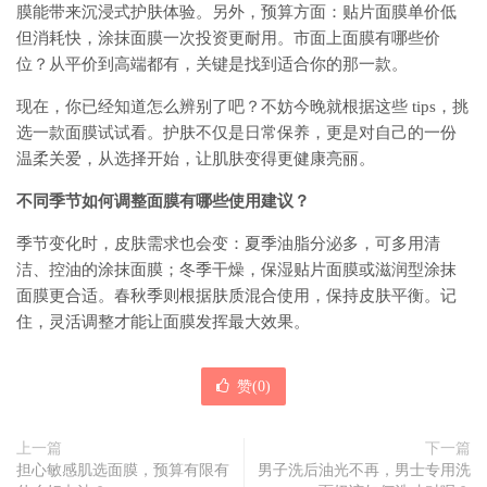
膜能带来沉浸式护肤体验。另外，预算方面：贴片面膜单价低
但消耗快，涂抹面膜一次投资更耐用。市面上面膜有哪些价
位？从平价到高端都有，关键是找到适合你的那一款。
现在，你已经知道怎么辨别了吧？不妨今晚就根据这些 tips，挑
选一款面膜试试看。护肤不仅是日常保养，更是对自己的一份
温柔关爱，从选择开始，让肌肤变得更健康亮丽。
不同季节如何调整面膜有哪些使用建议？
季节变化时，皮肤需求也会变：夏季油脂分泌多，可多用清
洁、控油的涂抹面膜；冬季干燥，保湿贴片面膜或滋润型涂抹
面膜更合适。春秋季则根据肤质混合使用，保持皮肤平衡。记
住，灵活调整才能让面膜发挥最大效果。
赞(
0
)
上一篇
下一篇
担心敏感肌选面膜，预算有限有
男子洗后油光不再，男士专用洗