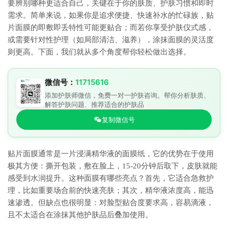
要辨别哪种更适合自己，关键在于你的肤质、护肤习惯和即时
需求。简单来说，如果你是追求便捷、快速补水的忙碌族，贴
片面膜的即敷即丢特性可能更贴合；而若你享受护肤仪式感，
或需要针对性护理（如局部清洁、滋养），涂抹面膜的灵活度
则更高。下面，我们就从多个角度帮你轻松做出选择。
微信号：
11715616
添加护肤师微信，免费一对一护肤咨询。帮你分析肤质、
解答护肤问题、推荐适合的护肤品
复制微信号
贴片面膜通常是一片浸满精华液的面膜纸，它的优势在于使用
极其方便：撕开包装，敷在脸上，15-20分钟后取下，皮肤就能
感受到水润提升。这种面膜有哪些亮点？首先，它适合急救护
理，比如重要场合前的快速亮肤；其次，精华液浓度高，能迅
速渗透。但缺点也很明显：对脸型贴合度要求高，容易滴液，
且不太适合在涂抹其他护肤品后叠加使用。