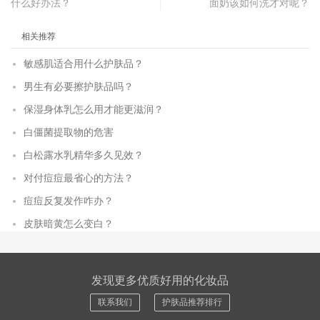
什么好办法？
面奶该如何洗才对呢？
相关推荐
敏感肌适合用什么护肤品？
男生有必要擦护肤品吗？
保湿身体乳怎么用才能更滋润？
白僵菌提取物的危害
白松露水乳精华多久见效？
对付痘痘最省心的方法？
痘痘反复发作咋办？
皮肤暗黄怎么变白？
发现更多优质好用的化妆品
联系我们
护肤品推荐排行