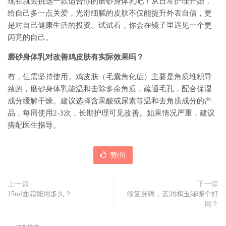
现在就去挑选一款适合你的磨砂身体乳吧！从日常护理开始，
给自己多一点关爱，光滑细腻的皮肤不仅能提升外表自信，更
是对自己健康生活的投资。试试看，你会在镜子里遇见一个更
闪亮的自己。
磨砂身体乳对改善鸡皮肤有实际效果吗？
有，但需坚持使用。鸡皮肤（毛囊角化症）主要是角质堆积导
致的，磨砂身体乳能温和去除多余角质，疏通毛孔，配合保湿
成分缓解干燥。建议选择含果酸或尿素等温和去角质成分的产
品，每周使用2-3次，长期护理可见改善。如果情况严重，建议
搭配医生指导。
赞(
0
)
上一篇
下一篇
15ml面霜能用多久？
修复屏障，蓝润和玉泽哪个好
用？