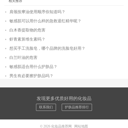
相关推荐
肩颈按摩油使用顺序你知道吗？
敏感肌可以用什么样的急救退红精华呢？
白木香提取物的危害
虾青素算维生素吗？
想买手工洗脸皂，哪个品牌的洗脸皂好用？
白兰叶油的危害
敏感肌适合用什么护肤品？
男生有必要擦护肤品吗？
发现更多优质好用的化妆品
联系我们
护肤品推荐排行
© 2026
化妆品推荐网
网站地图