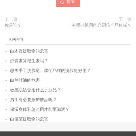
赞(
0
)
上一篇
下一篇
你是谁？
有哪些通用的介绍信产品模板？
相关推荐
白木香提取物的危害
虾青素算维生素吗？
想买手工洗脸皂，哪个品牌的洗脸皂好用？
白兰叶油的危害
敏感肌适合用什么护肤品？
男生有必要擦护肤品吗？
保湿身体乳怎么用才能更滋润？
白僵菌提取物的危害