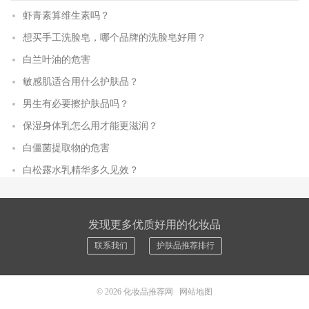
虾青素算维生素吗？
想买手工洗脸皂，哪个品牌的洗脸皂好用？
白兰叶油的危害
敏感肌适合用什么护肤品？
男生有必要擦护肤品吗？
保湿身体乳怎么用才能更滋润？
白僵菌提取物的危害
白松露水乳精华多久见效？
发现更多优质好用的化妆品
联系我们
护肤品推荐排行
© 2026
化妆品推荐网
网站地图