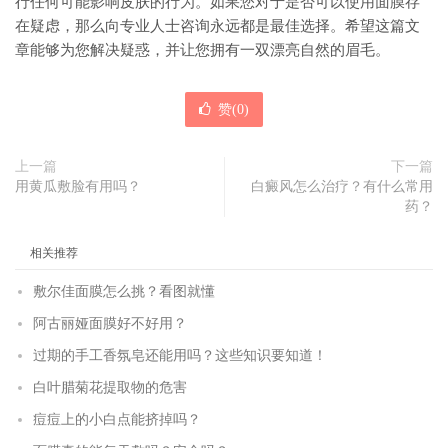
行任何可能影响皮肤的行为。如果您对于是否可以使用面膜存
在疑虑，那么向专业人士咨询永远都是最佳选择。希望这篇文
章能够为您解决疑惑，并让您拥有一双漂亮自然的眉毛。
赞(
0
)
上一篇
下一篇
用黄瓜敷脸有用吗？
白癜风怎么治疗？有什么常用
药？
相关推荐
敷尔佳面膜怎么挑？看图就懂
阿古丽娅面膜好不好用？
过期的手工香氛皂还能用吗？这些知识要知道！
白叶腊菊花提取物的危害
痘痘上的小白点能挤掉吗？