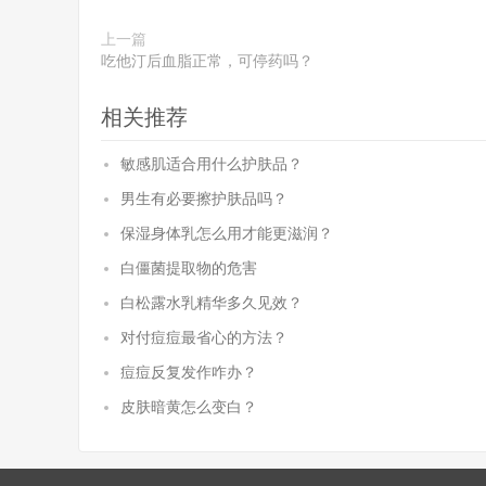
上一篇
吃他汀后血脂正常，可停药吗？
相关推荐
敏感肌适合用什么护肤品？
男生有必要擦护肤品吗？
保湿身体乳怎么用才能更滋润？
白僵菌提取物的危害
白松露水乳精华多久见效？
对付痘痘最省心的方法？
痘痘反复发作咋办？
皮肤暗黄怎么变白？