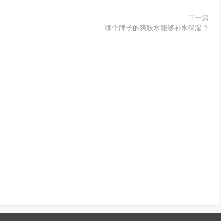
下一篇
哪个牌子的爽肤水能够补水保湿？