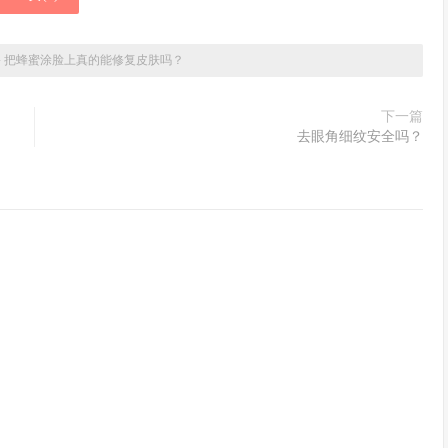
»
把蜂蜜涂脸上真的能修复皮肤吗？
下一篇
去眼角细纹安全吗？