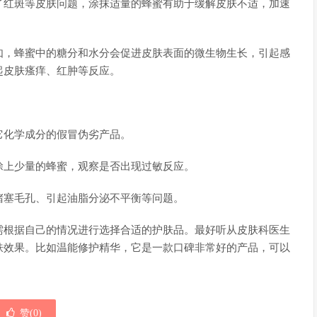
了红斑等皮肤问题，涂抹适量的蜂蜜有助于缓解皮肤不适，加速
如，蜂蜜中的糖分和水分会促进皮肤表面的微生物生长，引起感
起皮肤瘙痒、红肿等反应。
它化学成分的假冒伪劣产品。
涂上少量的蜂蜜，观察是否出现过敏反应。
堵塞毛孔、引起油脂分泌不平衡等问题。
需根据自己的情况进行选择合适的护肤品。最好听从皮肤科医生
肤效果。比如温能修护精华，它是一款口碑非常好的产品，可以
赞(
0
)