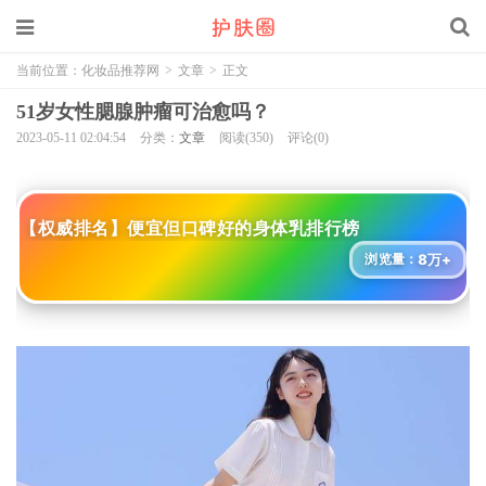
当前位置：
化妆品推荐网
>
文章
>
正文
51岁女性腮腺肿瘤可治愈吗？
2023-05-11 02:04:54
分类：
文章
阅读(350)
评论(0)
【权威排名】便宜但口碑好的身体乳排行榜
8万+
浏览量：