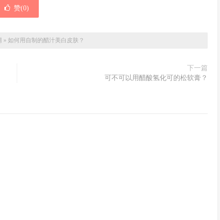
赞(
0
)
网
»
如何用自制的醋汁美白皮肤？
下一篇
可不可以用醋酸氢化可的松软膏？