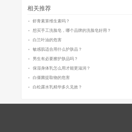
相关推荐
虾青素算维生素吗？
想买手工洗脸皂，哪个品牌的洗脸皂好用？
白兰叶油的危害
敏感肌适合用什么护肤品？
男生有必要擦护肤品吗？
保湿身体乳怎么用才能更滋润？
白僵菌提取物的危害
白松露水乳精华多久见效？