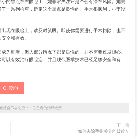
小小的黑点在右眼睑上，她非常关注它是否会有潜在风险。她去
行了一系列检查，确定这个黑点是良性的。手术很顺利，小李没
西出现在眼睑上，请及时就医。即使你需要进行手术切除，也不
常安全和有效。
变成为肿瘤，但大部分情况下都是良性的，并不需要过度担心。
术可以有效治疗眼睑痣，并且现代医学技术已经足够安全和有
赞(
0
)
睑痣会不会恶变？一位患者的治疗经历
下一篇
如何去除手指关节的皱纹？