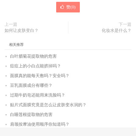
赞(
0
)
上一篇
下一篇
如何让皮肤变白？
化妆水是什么？
相关推荐
白叶腊菊花提取物的危害
痘痘上的小白点能挤掉吗？
面膜真的能每天敷吗？安全吗？
豆乳面膜成分有哪些？
过期牛奶皂还能用来洗脸吗？
贴片式面膜究竟是怎么让皮肤变水润的？
白睡莲根提取物的危害
肩颈按摩油使用顺序你知道吗？