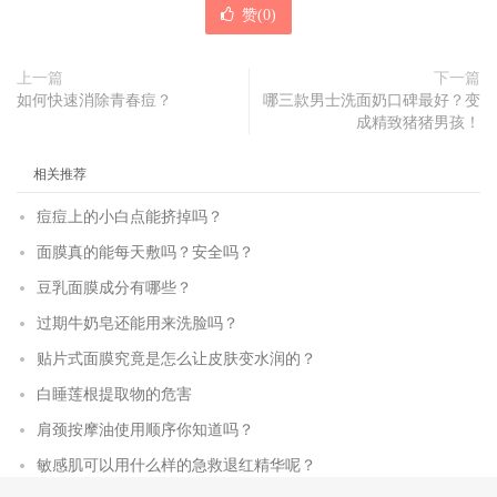
赞(
0
)
上一篇
下一篇
如何快速消除青春痘？
哪三款男士洗面奶口碑最好？变
成精致猪猪男孩！
相关推荐
痘痘上的小白点能挤掉吗？
面膜真的能每天敷吗？安全吗？
豆乳面膜成分有哪些？
过期牛奶皂还能用来洗脸吗？
贴片式面膜究竟是怎么让皮肤变水润的？
白睡莲根提取物的危害
肩颈按摩油使用顺序你知道吗？
敏感肌可以用什么样的急救退红精华呢？