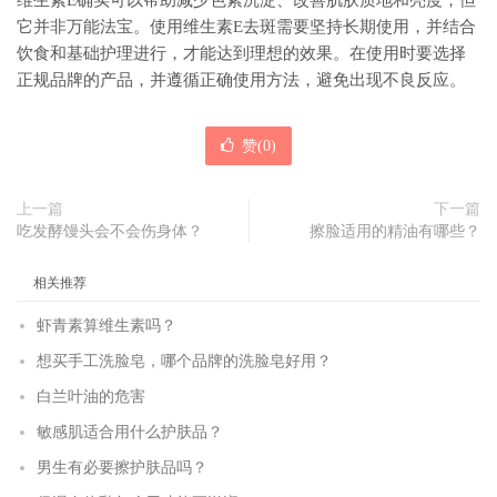
维生素E确实可以帮助减少色素沉淀、改善肌肤质地和亮度，但
它并非万能法宝。使用维生素E去斑需要坚持长期使用，并结合
饮食和基础护理进行，才能达到理想的效果。在使用时要选择
正规品牌的产品，并遵循正确使用方法，避免出现不良反应。
赞(
0
)
上一篇
下一篇
吃发酵馒头会不会伤身体？
擦脸适用的精油有哪些？
相关推荐
虾青素算维生素吗？
想买手工洗脸皂，哪个品牌的洗脸皂好用？
白兰叶油的危害
敏感肌适合用什么护肤品？
男生有必要擦护肤品吗？