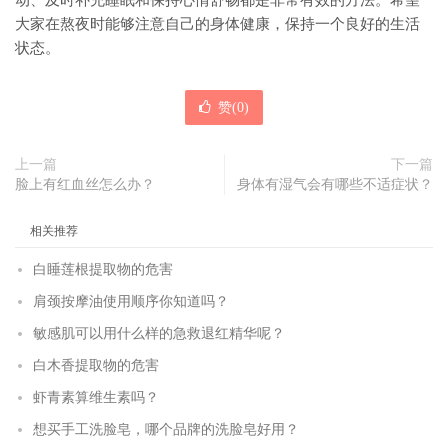
动、及时补充睡眠和保持心情舒畅都是非常有效的方法。希望
大家在熬夜时能够注意自己的身体健康，保持一个良好的生活
状态。
赞(
0
)
上一篇
下一篇
脸上有红血丝怎么办？
身体有湿气会有哪些不适症状？
相关推荐
白睡莲根提取物的危害
肩颈按摩油使用顺序你知道吗？
敏感肌可以用什么样的急救退红精华呢？
白木香提取物的危害
虾青素算维生素吗？
想买手工洗脸皂，哪个品牌的洗脸皂好用？