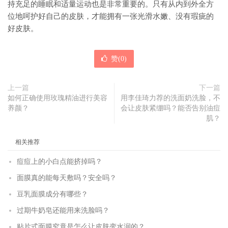
持充足的睡眠和适量运动也是非常重要的。只有从内到外全方
位地呵护好自己的皮肤，才能拥有一张光滑水嫩、没有瑕疵的
好皮肤。
赞(
0
)
上一篇
下一篇
如何正确使用玫瑰精油进行美容
用李佳琦力荐的洗面奶洗脸，不
养颜？
会让皮肤紧绷吗？能否告别油痘
肌？
相关推荐
痘痘上的小白点能挤掉吗？
面膜真的能每天敷吗？安全吗？
豆乳面膜成分有哪些？
过期牛奶皂还能用来洗脸吗？
贴片式面膜究竟是怎么让皮肤变水润的？