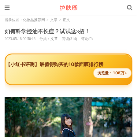
当前位置：
化妆品推荐网
>
文章
>
正文
如何科学控油不长痘？试试这3招！
2023-05-18 09:50:16
分类：
文章
阅读(314)
评论(0)
【小红书评测】最值得购买的10款面膜排行榜
108万+
浏览量：