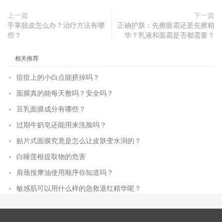
上一篇
下一篇
手掌脱皮怎么办？治疗方法有哪
正确护肤：先擦眼霜还是先擦精
些？
华？乳液和面霜是否都需要？
相关推荐
痘痘上的小白点能挤掉吗？
面膜真的能每天敷吗？安全吗？
豆乳面膜成分有哪些？
过期牛奶皂还能用来洗脸吗？
贴片式面膜究竟是怎么让皮肤变水润的？
白睡莲根提取物的危害
肩颈按摩油使用顺序你知道吗？
敏感肌可以用什么样的急救退红精华呢？