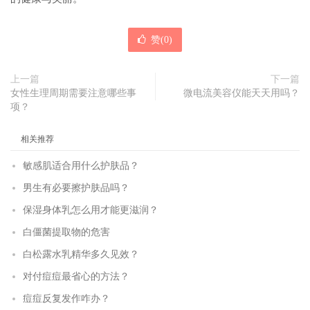
赞(
0
)
上一篇
下一篇
女性生理周期需要注意哪些事
微电流美容仪能天天用吗？
项？
相关推荐
敏感肌适合用什么护肤品？
男生有必要擦护肤品吗？
保湿身体乳怎么用才能更滋润？
白僵菌提取物的危害
白松露水乳精华多久见效？
对付痘痘最省心的方法？
痘痘反复发作咋办？