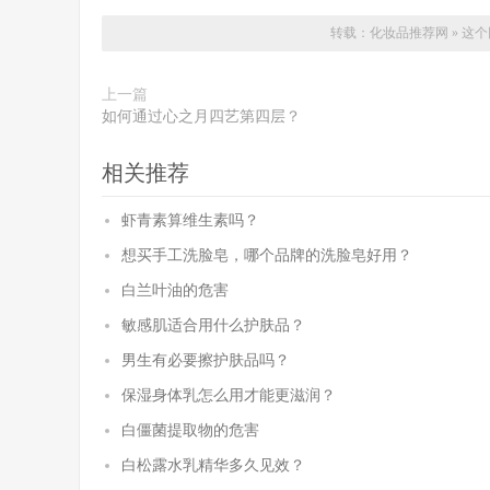
转载：
化妆品推荐网
»
这个
上一篇
如何通过心之月四艺第四层？
相关推荐
虾青素算维生素吗？
想买手工洗脸皂，哪个品牌的洗脸皂好用？
白兰叶油的危害
敏感肌适合用什么护肤品？
男生有必要擦护肤品吗？
保湿身体乳怎么用才能更滋润？
白僵菌提取物的危害
白松露水乳精华多久见效？