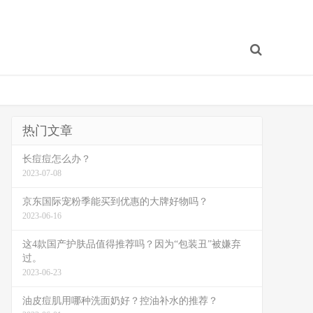
热门文章
长痘痘怎么办？
2023-07-08
京东国际宠粉季能买到优惠的大牌好物吗？
2023-06-16
这4款国产护肤品值得推荐吗？因为“包装丑”被嫌弃
过。
2023-06-23
油皮痘肌用哪种洗面奶好？控油补水的推荐？