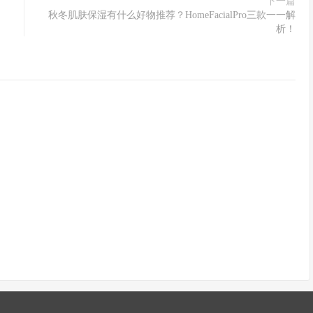
下一篇
秋冬肌肤保湿有什么好物推荐？HomeFacialPro三款一一解
析！