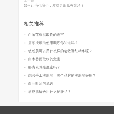
上一篇
如何让毛孔缩小，皮肤更细腻有光泽？
相关推荐
白睡莲根提取物的危害
肩颈按摩油使用顺序你知道吗？
敏感肌可以用什么样的急救退红精华呢？
白木香提取物的危害
虾青素算维生素吗？
想买手工洗脸皂，哪个品牌的洗脸皂好用？
白兰叶油的危害
敏感肌适合用什么护肤品？