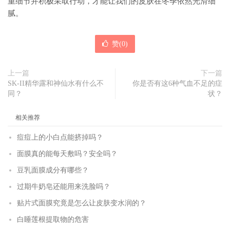
重细节并积极采取行动，才能让我们的皮肤在冬季依然光滑细
腻。
赞(
0
)
上一篇
下一篇
SK-II精华露和神仙水有什么不
你是否有这6种气血不足的症
同？
状？
相关推荐
痘痘上的小白点能挤掉吗？
面膜真的能每天敷吗？安全吗？
豆乳面膜成分有哪些？
过期牛奶皂还能用来洗脸吗？
贴片式面膜究竟是怎么让皮肤变水润的？
白睡莲根提取物的危害