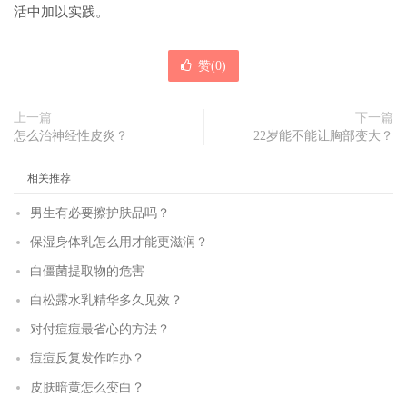
活中加以实践。
赞(
0
)
上一篇
下一篇
怎么治神经性皮炎？
22岁能不能让胸部变大？
相关推荐
男生有必要擦护肤品吗？
保湿身体乳怎么用才能更滋润？
白僵菌提取物的危害
白松露水乳精华多久见效？
对付痘痘最省心的方法？
痘痘反复发作咋办？
皮肤暗黄怎么变白？