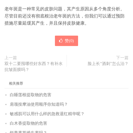
老年斑是一种常见的皮肤问题，其产生原因从多个角度分析。
尽管目前还没有彻底根治老年斑的方法，但我们可以通过预防
措施尽量延缓其产生，并且保持皮肤健康。
赞(
0
)
上一篇
下一篇
双十二要囤哪些好东西？有补水
脸上长“酒刺”怎么治？
抗皱面膜吗？
相关推荐
白睡莲根提取物的危害
肩颈按摩油使用顺序你知道吗？
敏感肌可以用什么样的急救退红精华呢？
白木香提取物的危害
虾青素算维生素吗？