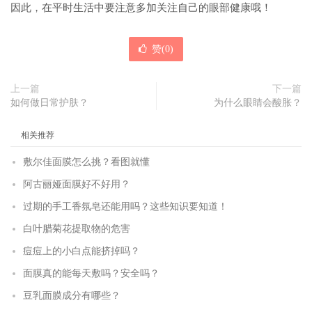
因此，在平时生活中要注意多加关注自己的眼部健康哦！
赞(
0
)
上一篇
下一篇
如何做日常护肤？
为什么眼睛会酸胀？
相关推荐
敷尔佳面膜怎么挑？看图就懂
阿古丽娅面膜好不好用？
过期的手工香氛皂还能用吗？这些知识要知道！
白叶腊菊花提取物的危害
痘痘上的小白点能挤掉吗？
面膜真的能每天敷吗？安全吗？
豆乳面膜成分有哪些？