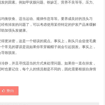
脱发的因素。例如甲状腺问题、铁缺乏、营养不良等等。压力、
括均衡饮食、适当运动、规律作息等等。要养成良好的洗头习
已经有掉发的问题了，可以考虑使用某些特定的护发产品来缓解
帮助加强头发健康。
变得更浓密，这是一个错误的观点。事实上，剃头只会促使毛囊
一个常见的谬误是说如果你常穿戴帽子就会引起脱发。事实上，
会导致脱发。
持冷静，并且寻找适当的方式来处理问题。如果你一直在掉发，
同时也要记住，每个人的情况都是不同的，因此需要根据自身情
赞(
0
)