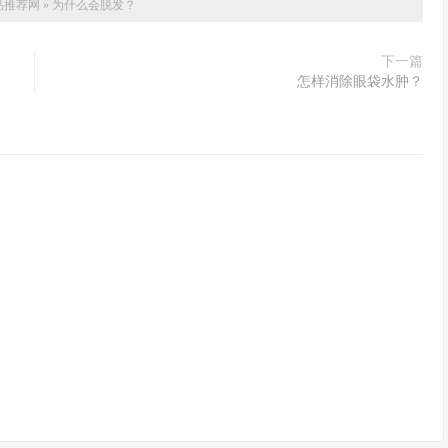
品推荐网
»
为什么会脱发？
下一篇
怎样消除眼袋水肿？