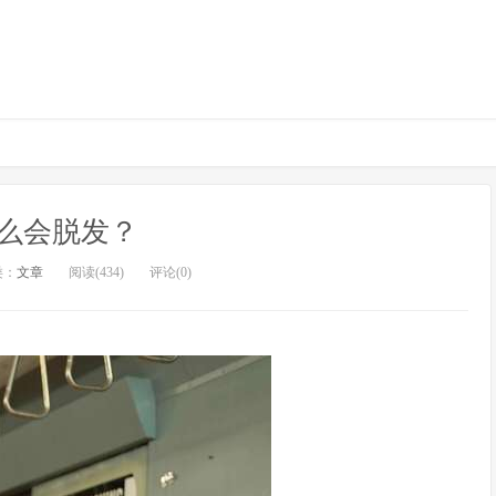
么会脱发？
类：
文章
阅读(434)
评论(0)