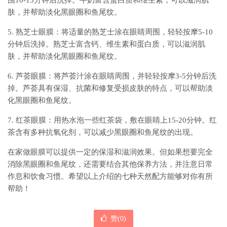
围10-15分钟后洗掉。牛奶富含蛋白质和维生素，可以滋润肌
肤，并帮助淡化黑眼圈和鱼尾纹。
5. 熟芝士眼膜：将适量的熟芝士涂在眼睛周围，轻轻按摩5-10
分钟后洗掉。熟芝士富含钙、维生素和蛋白质，可以滋润肌
肤，并帮助淡化黑眼圈和鱼尾纹。
6. 芦荟眼膜：将芦荟汁涂在眼睛周围，并轻轻按摩3-5分钟后洗
掉。芦荟具有保湿、抗菌和修复受损皮肤的特点，可以帮助淡
化黑眼圈和鱼尾纹。
7. 红茶眼膜：用热水泡一些红茶袋，敷在眼睛上15-20分钟。红
茶含有多种抗氧化剂，可以减少黑眼圈和鱼尾纹的出现。
在家做眼膜可以提供一定的保湿和滋润效果。但如果想要完全
消除黑眼圈和鱼尾纹，还需要结合其他保养方法，并注意日常
作息和饮食习惯。希望以上介绍的七种天然配方能够对你有所
帮助！
赞(
0
)