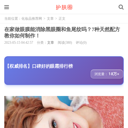
当前位置：
化妆品推荐网
>
文章
>
正文
在家做眼膜能消除黑眼圈和鱼尾纹吗？7种天然配方
教你如何制作！
2023-05-15 04:42:57
分类：
文章
阅读(380)
评论(0)
【权威排名】口碑好的眼霜排行榜
18万+
浏览量：