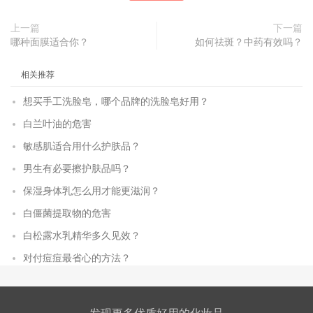
上一篇
下一篇
哪种面膜适合你？
如何祛斑？中药有效吗？
相关推荐
想买手工洗脸皂，哪个品牌的洗脸皂好用？
白兰叶油的危害
敏感肌适合用什么护肤品？
男生有必要擦护肤品吗？
保湿身体乳怎么用才能更滋润？
白僵菌提取物的危害
白松露水乳精华多久见效？
对付痘痘最省心的方法？