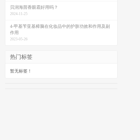
贝润海茴香眼霜好用吗？
2024-11-25
4-甲基苄亚基樟脑在化妆品中的护肤功效和作用及副
作用
2023-05-26
热门标签
暂无标签！