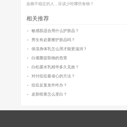
血糖不稳定的人，应该少吃哪些食物？
相关推荐
敏感肌适合用什么护肤品？
男生有必要擦护肤品吗？
保湿身体乳怎么用才能更滋润？
白僵菌提取物的危害
白松露水乳精华多久见效？
对付痘痘最省心的方法？
痘痘反复发作咋办？
皮肤暗黄怎么变白？