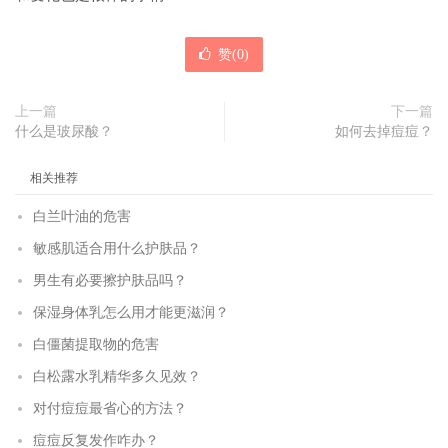
赞(
0
)
上一篇
下一篇
什么是玻尿酸？
如何去掉痘痘？
相关推荐
白兰叶油的危害
敏感肌适合用什么护肤品？
男生有必要擦护肤品吗？
保湿身体乳怎么用才能更滋润？
白僵菌提取物的危害
白松露水乳精华多久见效？
对付痘痘最省心的方法？
痘痘反复发作咋办？