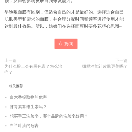
赖，反而会影响皮肤自我修复能力。
早晚敷面膜有区别，但适合自己的才是最好的。选择适合自己
肌肤类型和需求的面膜，并合理分配时间和频率进行使用才能
达到最佳效果。所以，姑娘们在选择面膜时要多花些心思哦~
赞(
0
)
上一篇
下一篇
为什么脸上会有黑色素？怎么治
橄榄油能让皮肤更美吗？
疗？
相关推荐
白木香提取物的危害
虾青素算维生素吗？
想买手工洗脸皂，哪个品牌的洗脸皂好用？
白兰叶油的危害