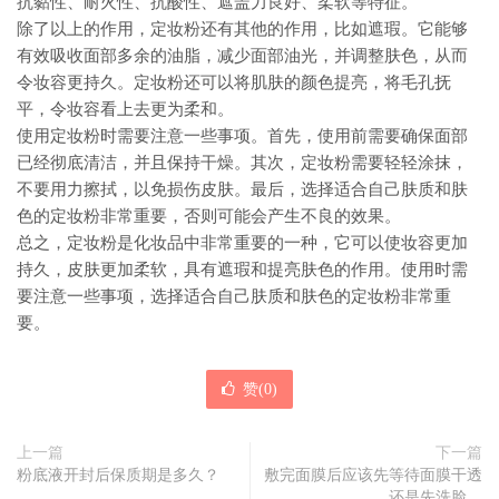
抗黏性、耐火性、抗酸性、遮盖力良好、柔软等特征。
除了以上的作用，定妆粉还有其他的作用，比如遮瑕。它能够
有效吸收面部多余的油脂，减少面部油光，并调整肤色，从而
令妆容更持久。定妆粉还可以将肌肤的颜色提亮，将毛孔抚
平，令妆容看上去更为柔和。
使用定妆粉时需要注意一些事项。首先，使用前需要确保面部
已经彻底清洁，并且保持干燥。其次，定妆粉需要轻轻涂抹，
不要用力擦拭，以免损伤皮肤。最后，选择适合自己肤质和肤
色的定妆粉非常重要，否则可能会产生不良的效果。
总之，定妆粉是化妆品中非常重要的一种，它可以使妆容更加
持久，皮肤更加柔软，具有遮瑕和提亮肤色的作用。使用时需
要注意一些事项，选择适合自己肤质和肤色的定妆粉非常重
要。
赞(
0
)
上一篇
下一篇
粉底液开封后保质期是多久？
敷完面膜后应该先等待面膜干透
还是先洗脸。