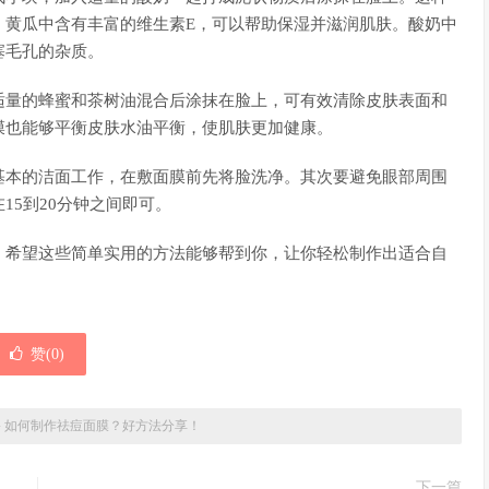
。黄瓜中含有丰富的维生素E，可以帮助保湿并滋润肌肤。酸奶中
塞毛孔的杂质。
适量的蜂蜜和茶树油混合后涂抹在脸上，可有效清除皮肤表面和
膜也能够平衡皮肤水油平衡，使肌肤更加健康。
基本的洁面工作，在敷面膜前先将脸洗净。其次要避免眼部周围
15到20分钟之间即可。
。希望这些简单实用的方法能够帮到你，让你轻松制作出适合自
赞(
0
)
»
如何制作祛痘面膜？好方法分享！
下一篇