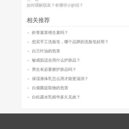
如何缓解脱发？有哪些小妙招？
相关推荐
虾青素算维生素吗？
想买手工洗脸皂，哪个品牌的洗脸皂好用？
白兰叶油的危害
敏感肌适合用什么护肤品？
男生有必要擦护肤品吗？
保湿身体乳怎么用才能更滋润？
白僵菌提取物的危害
白松露水乳精华多久见效？