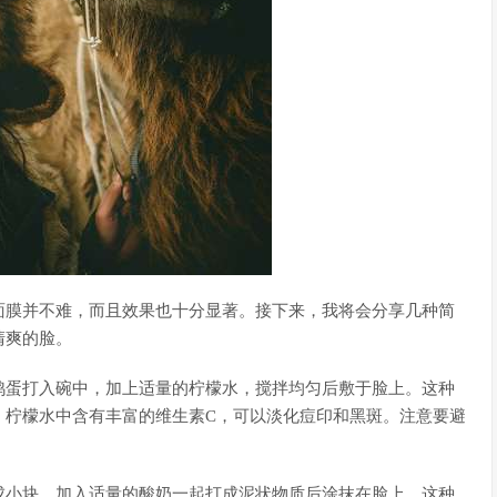
面膜并不难，而且效果也十分显著。接下来，我将会分享几种简
清爽的脸。
鸡蛋打入碗中，加上适量的柠檬水，搅拌均匀后敷于脸上。这种
。柠檬水中含有丰富的维生素C，可以淡化痘印和黑斑。注意要避
成小块，加入适量的酸奶一起打成泥状物质后涂抹在脸上。这种