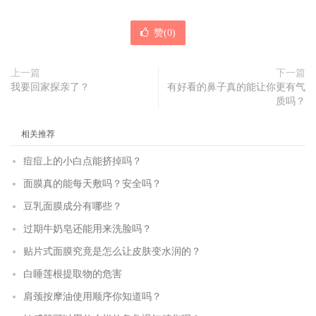
赞(
0
)
上一篇
下一篇
我要回家探亲了？
有好看的鼻子真的能让你更有气
质吗？
相关推荐
痘痘上的小白点能挤掉吗？
面膜真的能每天敷吗？安全吗？
豆乳面膜成分有哪些？
过期牛奶皂还能用来洗脸吗？
贴片式面膜究竟是怎么让皮肤变水润的？
白睡莲根提取物的危害
肩颈按摩油使用顺序你知道吗？