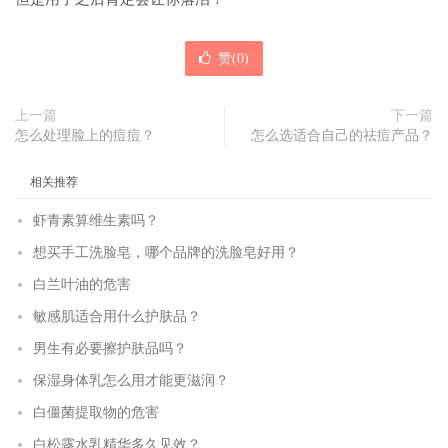
赞(
0
)
上一篇
下一篇
怎么处理脸上的痘痘？
怎么选适合自己的祛痘产品？
相关推荐
虾青素算维生素吗？
想买手工洗脸皂，哪个品牌的洗脸皂好用？
白兰叶油的危害
敏感肌适合用什么护肤品？
男生有必要擦护肤品吗？
保湿身体乳怎么用才能更滋润？
白僵菌提取物的危害
白松露水乳精华多久见效？