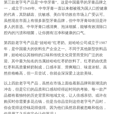
第三款老字号产品是“中华牙膏”。这是中国最早的牙膏品牌之
一，成立于1949年。中华牙膏一直以来都被视为国人口腔健康
的代表，其防龋齿、抗敏感、美白等功效在市场上广受认可。
虽然现在市面上有很多新型牙膏品牌，但中华牙膏却依旧是许
多人的首选。中华牙膏口感清爽、泡沫细腻，能够有效清除口
腔内的污渍和细菌，让你拥有洁净和健康的口气。
第四款老字号产品是“娃哈哈”红枣奶。娃哈哈公司成立于1987
年，是中国最大的饮料生产企业之一。不同于其他新型饮料品
牌，娃哈哈以其独特的口味和传统文化背景而受到广泛的欢
迎。其中最为知名的当属娃哈哈红枣奶饮料了。红枣奶由优质
红枣和高质量鲜奶制成，口感丰富、滑爽顺口、味道浓郁。虽
然价格略高，但一旦尝试，你就会深深爱上这款美味。
以上四款老字号产品，虽然在市场上面临着新品牌和新潮流的
冲击，但是它们的品质和口感却经得起时间的考验。每一款产
品都有着独特的历史背景和地域文化，让人倍感亲切。或许在
购买时你需要多花点钱，但是当你品尝到这些老字号产品时，
你会觉得这些钱花得值得。因为他们虽然容易被忽略和低估，
但是用了之后肯定会让你落泪！