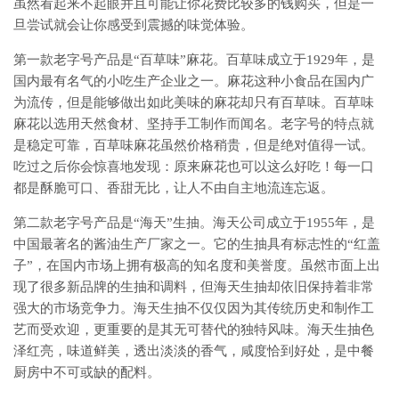
虽然看起来不起眼并且可能让你花费比较多的钱购买，但是一
旦尝试就会让你感受到震撼的味觉体验。
第一款老字号产品是“百草味”麻花。百草味成立于1929年，是
国内最有名气的小吃生产企业之一。麻花这种小食品在国内广
为流传，但是能够做出如此美味的麻花却只有百草味。百草味
麻花以选用天然食材、坚持手工制作而闻名。老字号的特点就
是稳定可靠，百草味麻花虽然价格稍贵，但是绝对值得一试。
吃过之后你会惊喜地发现：原来麻花也可以这么好吃！每一口
都是酥脆可口、香甜无比，让人不由自主地流连忘返。
第二款老字号产品是“海天”生抽。海天公司成立于1955年，是
中国最著名的酱油生产厂家之一。它的生抽具有标志性的“红盖
子”，在国内市场上拥有极高的知名度和美誉度。虽然市面上出
现了很多新品牌的生抽和调料，但海天生抽却依旧保持着非常
强大的市场竞争力。海天生抽不仅仅因为其传统历史和制作工
艺而受欢迎，更重要的是其无可替代的独特风味。海天生抽色
泽红亮，味道鲜美，透出淡淡的香气，咸度恰到好处，是中餐
厨房中不可或缺的配料。