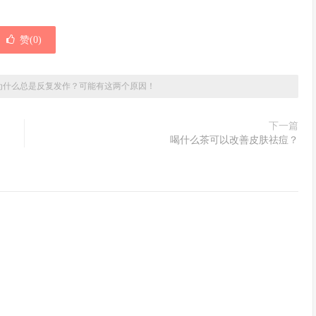
赞(
0
)
为什么总是反复发作？可能有这两个原因！
下一篇
喝什么茶可以改善皮肤祛痘？