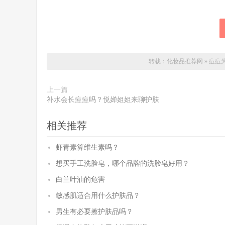
转载：
化妆品推荐网
»
痘痘
上一篇
补水会长痘痘吗？悦婵姐姐来聊护肤
相关推荐
虾青素算维生素吗？
想买手工洗脸皂，哪个品牌的洗脸皂好用？
白兰叶油的危害
敏感肌适合用什么护肤品？
男生有必要擦护肤品吗？