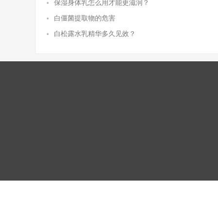
保湿身体乳怎么用才能更滋润？
白僵菌提取物的危害
白松露水乳精华多久见效？