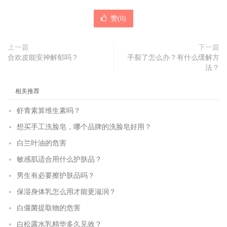
赞(
0
)
上一篇
下一篇
合欢皮能安神解郁吗？
手裂了怎么办？有什么缓解方
法？
相关推荐
虾青素算维生素吗？
想买手工洗脸皂，哪个品牌的洗脸皂好用？
白兰叶油的危害
敏感肌适合用什么护肤品？
男生有必要擦护肤品吗？
保湿身体乳怎么用才能更滋润？
白僵菌提取物的危害
白松露水乳精华多久见效？