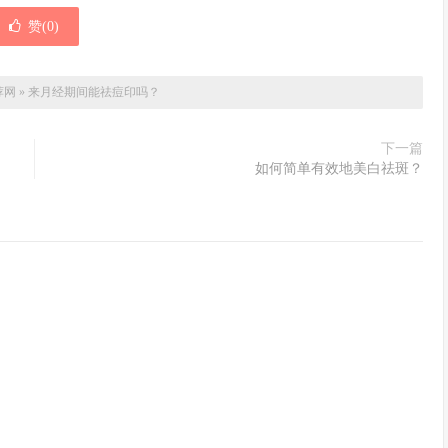
赞(
0
)
荐网
»
来月经期间能祛痘印吗？
下一篇
如何简单有效地美白祛斑？