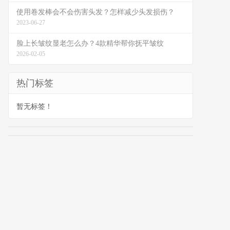
使用卷发棒会不会伤害头发？怎样减少头发损伤？
2023-06-27
脸上长皱纹显老怎么办？4款精华帮你抚平皱纹
2026-02-05
热门标签
暂无标签！