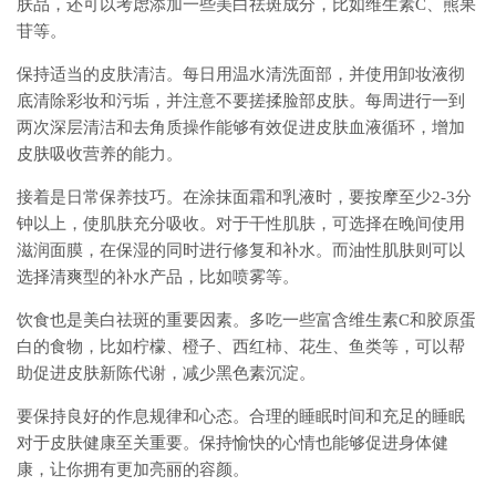
肤品，还可以考虑添加一些美白祛斑成分，比如维生素C、熊果
苷等。
保持适当的皮肤清洁。每日用温水清洗面部，并使用卸妆液彻
底清除彩妆和污垢，并注意不要搓揉脸部皮肤。每周进行一到
两次深层清洁和去角质操作能够有效促进皮肤血液循环，增加
皮肤吸收营养的能力。
接着是日常保养技巧。在涂抹面霜和乳液时，要按摩至少2-3分
钟以上，使肌肤充分吸收。对于干性肌肤，可选择在晚间使用
滋润面膜，在保湿的同时进行修复和补水。而油性肌肤则可以
选择清爽型的补水产品，比如喷雾等。
饮食也是美白祛斑的重要因素。多吃一些富含维生素C和胶原蛋
白的食物，比如柠檬、橙子、西红柿、花生、鱼类等，可以帮
助促进皮肤新陈代谢，减少黑色素沉淀。
要保持良好的作息规律和心态。合理的睡眠时间和充足的睡眠
对于皮肤健康至关重要。保持愉快的心情也能够促进身体健
康，让你拥有更加亮丽的容颜。