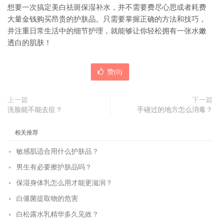
想要一次搞定美白祛斑保湿补水，并不需要费尽心思或者耗费
大量金钱购买昂贵的护肤品。只需要掌握正确的方法和技巧，
并注重日常生活中的细节护理，就能够让你轻松拥有一张水嫩
透白的肌肤！
赞(
0
)
上一篇
下一篇
洗脸能不能去痘？
手碰过的地方怎么消毒？
相关推荐
敏感肌适合用什么护肤品？
男生有必要擦护肤品吗？
保湿身体乳怎么用才能更滋润？
白僵菌提取物的危害
白松露水乳精华多久见效？